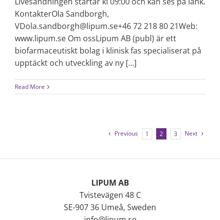
Livesändningen startar kl 09:00 och kan ses på länk.
KontakterOla Sandborgh,
VDola.sandborgh@lipum.se+46 72 218 80 21Web:
www.lipum.se Om ossLipum AB (publ) är ett
biofarmaceutiskt bolag i klinisk fas specialiserat på
upptäckt och utveckling av ny [...]
Read More
Previous
Next
1
2
3
LIPUM AB
Tvistevägen 48 C
SE-907 36 Umeå, Sweden
info@lipum.se