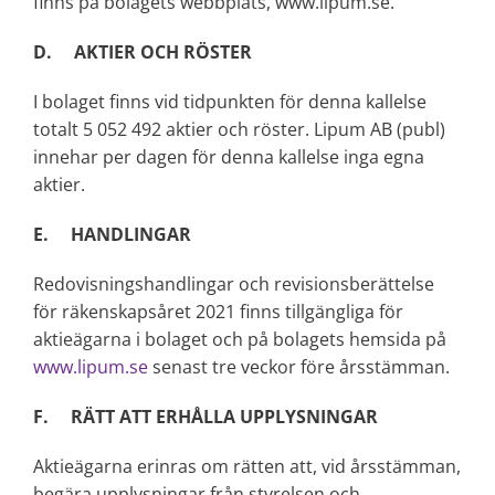
finns på bolagets webbplats, www.lipum.se.
D. AKTIER OCH RÖSTER
I bolaget finns vid tidpunkten för denna kallelse
totalt 5 052 492 aktier och röster. Lipum AB (publ)
innehar per dagen för denna kallelse inga egna
aktier.
E. HANDLINGAR
Redovisningshandlingar och revisionsberättelse
för räkenskapsåret 2021 finns tillgängliga för
aktieägarna i bolaget och på bolagets hemsida på
www.lipum.se
senast tre veckor före årsstämman.
F. RÄTT ATT ERHÅLLA UPPLYSNINGAR
Aktieägarna erinras om rätten att, vid årsstämman,
begära upplysningar från styrelsen och