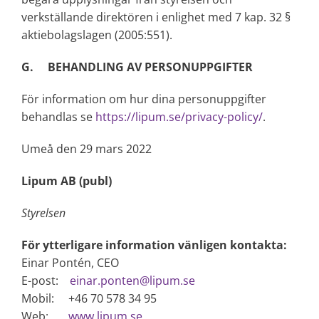
verkställande direktören i enlighet med 7 kap. 32 §
aktiebolagslagen (2005:551).
G. BEHANDLING AV PERSONUPPGIFTER
För information om hur dina personuppgifter
behandlas se
https://lipum.se/privacy-policy/
.
Umeå den 29 mars 2022
Lipum AB (publ)
Styrelsen
För ytterligare information vänligen kontakta:
Einar Pontén, CEO
E-post:
einar.ponten@lipum.se
Mobil: +46 70 578 34 95
Web:
www.lipum.se