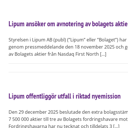
Lipum ansöker om avnotering av bolagets aktier
Styrelsen i Lipum AB (publ) (”Lipum” eller ”Bolaget”) h
genom pressmeddelande den 18 november 2025 och god
av Bolagets aktier från Nasdaq First North [...]
Lipum offentliggör utfall i riktad nyemission
Den 29 december 2025 beslutade den extra bolagsstämman
7 500 000 aktier till tre av Bolagets fordringshavare m
Fordringshavarna har nu tecknat och tilldelats 3 [...]