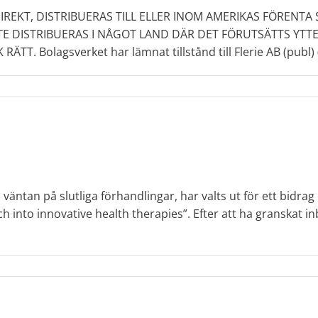
IREKT, DISTRIBUERAS TILL ELLER INOM AMERIKAS FÖRENTA 
TE DISTRIBUERAS I NÅGOT LAND DÄR DET FÖRUTSÄTTS YTT
lagsverket har lämnat tillstånd till Flerie AB (publ) (”Fle
väntan på slutliga förhandlingar, har valts ut för ett bidr
h into innovative health therapies”. Efter att ha granskat i