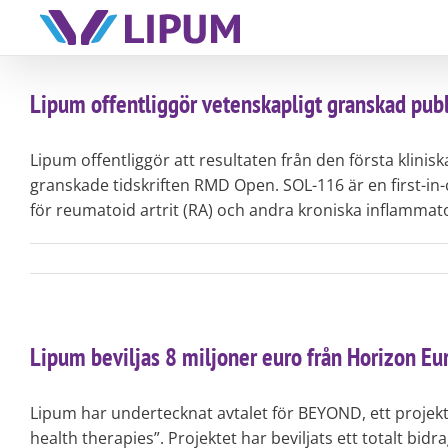
Skip
to
content
Lipum offentliggör vetenskapligt granskad publi
Lipum offentliggör att resultaten från den första klini
granskade tidskriften RMD Open. SOL-116 är en first-in
för reumatoid artrit (RA) och andra kroniska inflammat
Lipum beviljas 8 miljoner euro från Horizon Eu
Lipum har undertecknat avtalet för BEYOND, ett projekt
health therapies”. Projektet har beviljats ett totalt bi