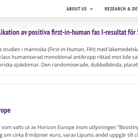
ABOUT US
RESEARCH & D
kation av positiva first-in-human fas I-resultat fö
ska studien i människa (First-in-Human, FIH) med läkemedels
-class humaniserad monoklonal antikropp riktad mot bile sa
oriska sjukdomar. Den randomiserade, dubbelblinda, placebo
rope
 som valts ut av Horizon Europe inom utlysningen ”Boosting 
drag om cirka 8 miljoner euro, varav Lipums andel uppgår till