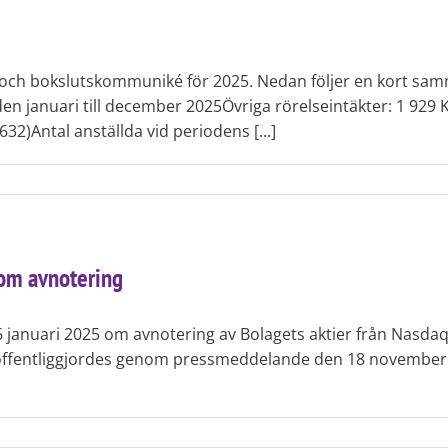
ch bokslutskommuniké för 2025. Nedan följer en kort samman
n januari till december 2025Övriga rörelseintäkter: 1 929 KS
632)Antal anställda vid periodens [...]
om avnotering
16 januari 2025 om avnotering av Bolagets aktier från Nasd
 offentliggjordes genom pressmeddelande den 18 november