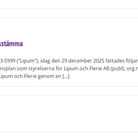
gsstämma
13-5999 (”Lipum”), idag den 29 december 2025 fattades följ
plan som styrelserna för Lipum och Flerie AB (publ), org.n
ipum och Flerie genom en [...]