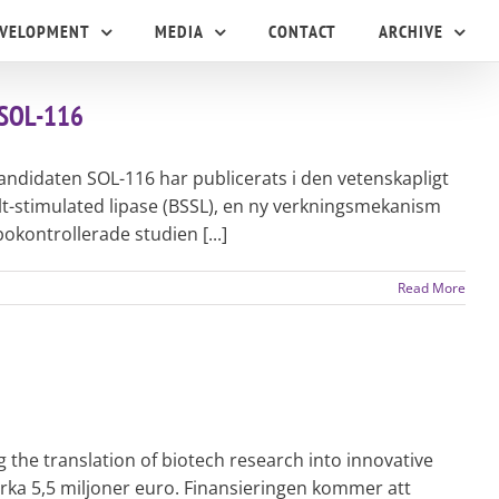
EVELOPMENT
MEDIA
CONTACT
ARCHIVE
r SOL-116
kandidaten SOL-116 har publicerats i den vetenskapligt
lt-stimulated lipase (BSSL), en ny verkningsmekanism
kontrollerade studien [...]
Read More
the translation of biotech research into innovative
 cirka 5,5 miljoner euro. Finansieringen kommer att