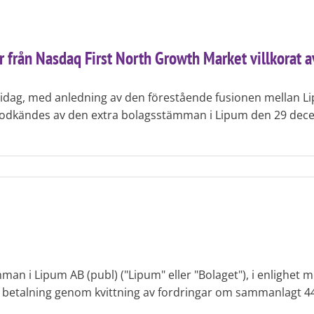
 från Nasdaq First North Growth Market villkorat a
ar idag, med anledning av den förestående fusionen mellan L
kändes av den extra bolagsstämman i Lipum den 29 decemb
 i Lipum AB (publ) ("Lipum" eller "Bolaget"), i enlighet m
ot betalning genom kvittning av fordringar om sammanlagt 4