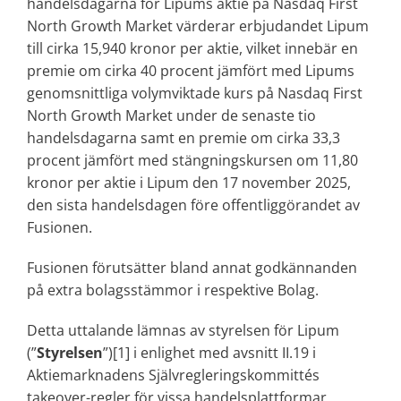
handelsdagarna för Lipums aktie på Nasdaq First
North Growth Market värderar erbjudandet Lipum
till cirka 15,940 kronor per aktie, vilket innebär en
premie om cirka 40 procent jämfört med Lipums
genomsnittliga volymviktade kurs på Nasdaq First
North Growth Market under de senaste tio
handelsdagarna samt en premie om cirka 33,3
procent jämfört med stängningskursen om 11,80
kronor per aktie i Lipum den 17 november 2025,
den sista handelsdagen före offentliggörandet av
Fusionen.
Fusionen förutsätter bland annat godkännanden
på extra bolagsstämmor i respektive Bolag.
Detta uttalande lämnas av styrelsen för Lipum
(”
Styrelsen
”)[1] i enlighet med avsnitt II.19 i
Aktiemarknadens Självregleringskommittés
takeover-regler för vissa handelsplattformar