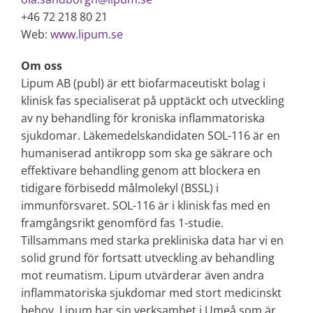
+46 72 218 80 21
Web:
www.lipum.se
Om oss
Lipum AB (publ) är ett biofarmaceutiskt bolag i
klinisk fas specialiserat på upptäckt och utveckling
av ny behandling för kroniska inflammatoriska
sjukdomar. Läkemedelskandidaten SOL-116 är en
humaniserad antikropp som ska ge säkrare och
effektivare behandling genom att blockera en
tidigare förbisedd målmolekyl (BSSL) i
immunförsvaret. SOL-116 är i klinisk fas med en
framgångsrikt genomförd fas 1-studie.
Tillsammans med starka prekliniska data har vi en
solid grund för fortsatt utveckling av behandling
mot reumatism. Lipum utvärderar även andra
inflammatoriska sjukdomar med stort medicinskt
behov. Lipum har sin verksamhet i Umeå som är