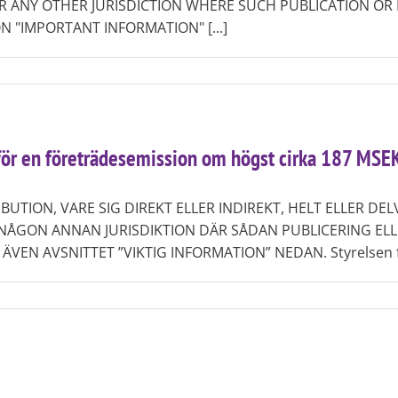
R ANY OTHER JURISDICTION WHERE SUCH PUBLICATION OR 
N "IMPORTANT INFORMATION" [...]
ör en företrädesemission om högst cirka 187 MSEK 
UTION, VARE SIG DIREKT ELLER INDIREKT, HELT ELLER DELV
R NÅGON ANNAN JURISDIKTION DÄR SÅDAN PUBLICERING EL
EN AVSNITTET ”VIKTIG INFORMATION” NEDAN. Styrelsen för 