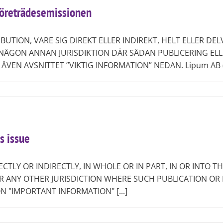
företrädesemissionen
UTION, VARE SIG DIREKT ELLER INDIREKT, HELT ELLER DELV
R NÅGON ANNAN JURISDIKTION DÄR SÅDAN PUBLICERING EL
EN AVSNITTET ”VIKTIG INFORMATION” NEDAN. Lipum AB (publ
s issue
ECTLY OR INDIRECTLY, IN WHOLE OR IN PART, IN OR INTO T
R ANY OTHER JURISDICTION WHERE SUCH PUBLICATION OR 
N "IMPORTANT INFORMATION" [...]