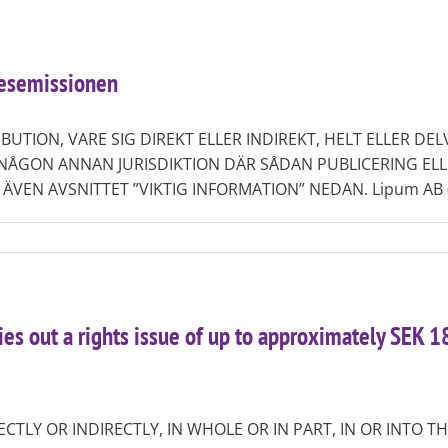
desemissionen
UTION, VARE SIG DIREKT ELLER INDIREKT, HELT ELLER DELV
R NÅGON ANNAN JURISDIKTION DÄR SÅDAN PUBLICERING EL
EN AVSNITTET ”VIKTIG INFORMATION” NEDAN. Lipum AB (publ
s out a rights issue of up to approximately SEK 187
ECTLY OR INDIRECTLY, IN WHOLE OR IN PART, IN OR INTO T