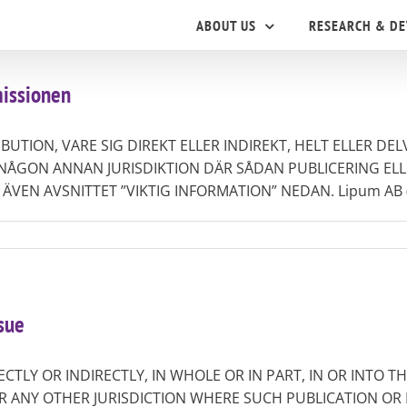
ABOUT US
RESEARCH & D
missionen
UTION, VARE SIG DIREKT ELLER INDIREKT, HELT ELLER DELV
R NÅGON ANNAN JURISDIKTION DÄR SÅDAN PUBLICERING EL
EN AVSNITTET ”VIKTIG INFORMATION” NEDAN. Lipum AB (publ
sue
ECTLY OR INDIRECTLY, IN WHOLE OR IN PART, IN OR INTO T
R ANY OTHER JURISDICTION WHERE SUCH PUBLICATION OR 