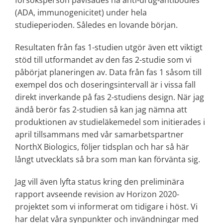
försöksperson påvisades ha anti-drug-antibodies
(ADA, immunogenicitet) under hela
studieperioden. Således en lovande början.
Resultaten från fas 1-studien utgör även ett viktigt
stöd till utformandet av den fas 2-studie som vi
påbörjat planeringen av. Data från fas 1 såsom till
exempel dos och doseringsintervall är i vissa fall
direkt inverkande på fas 2-studiens design. När jag
ändå berör fas 2-studien så kan jag nämna att
produktionen av studieläkemedel som initierades i
april tillsammans med vår samarbetspartner
NorthX Biologics, följer tidsplan och har så här
långt utvecklats så bra som man kan förvänta sig.
Jag vill även lyfta status kring den preliminära
rapport avseende revision av Horizon 2020-
projektet som vi informerat om tidigare i höst. Vi
har delat våra synpunkter och invändningar med