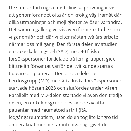
De som är förtrogna med kliniska prövningar vet
att genomförandet ofta är en krokig väg framåt där
olika utmaningar och möjligheter avlöser varandra.
Det samma gäller givetvis även för den studie som
vi genomför och där vi efter nästan två års arbete
närmar oss målgång. Den första delen av studien,
en doseskaleringsdel (SAD) med 40 friska
försökspersoner fördelade på fem grupper, gick
bättre än förväntat varför del två kunde startas
tidigare än planerat. Den andra delen, en
flerdosgrupp (MD) med åtta friska försökspersoner
startade hösten 2023 och slutfördes under våren.
Parallellt med MD-delen startade vi även den tredje
delen, en enkeldosgrupp bestående av åtta
patienter med reumatoid artrit (RA,
ledgångsreumatism). Den delen tog lite längre tid
än beräknat men det är inte ovanligt givet de