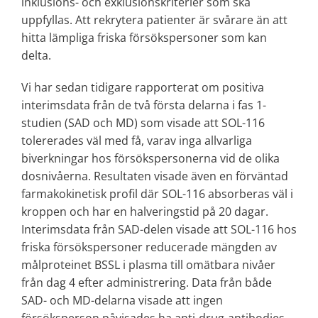
inklusions- och exklusionskriterier som ska
uppfyllas. Att rekrytera patienter är svårare än att
hitta lämpliga friska försökspersoner som kan
delta.
Vi har sedan tidigare rapporterat om positiva
interimsdata från de två första delarna i fas 1-
studien (SAD och MD) som visade att SOL-116
tolererades väl med få, varav inga allvarliga
biverkningar hos försökspersonerna vid de olika
dosnivåerna. Resultaten visade även en förväntad
farmakokinetisk profil där SOL-116 absorberas väl i
kroppen och har en halveringstid på 20 dagar.
Interimsdata från SAD-delen visade att SOL-116 hos
friska försökspersoner reducerade mängden av
målproteinet BSSL i plasma till omätbara nivåer
från dag 4 efter administrering. Data från både
SAD- och MD-delarna visade att ingen