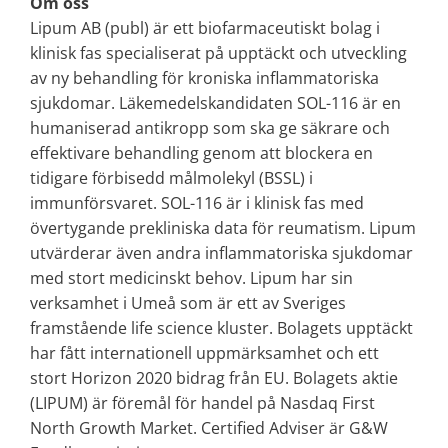
Om oss
Lipum AB (publ) är ett biofarmaceutiskt bolag i
klinisk fas specialiserat på upptäckt och utveckling
av ny behandling för kroniska inflammatoriska
sjukdomar. Läkemedelskandidaten SOL-116 är en
humaniserad antikropp som ska ge säkrare och
effektivare behandling genom att blockera en
tidigare förbisedd målmolekyl (BSSL) i
immunförsvaret. SOL-116 är i klinisk fas med
övertygande prekliniska data för reumatism. Lipum
utvärderar även andra inflammatoriska sjukdomar
med stort medicinskt behov. Lipum har sin
verksamhet i Umeå som är ett av Sveriges
framstående life science kluster. Bolagets upptäckt
har fått internationell uppmärksamhet och ett
stort Horizon 2020 bidrag från EU. Bolagets aktie
(LIPUM) är föremål för handel på Nasdaq First
North Growth Market. Certified Adviser är G&W