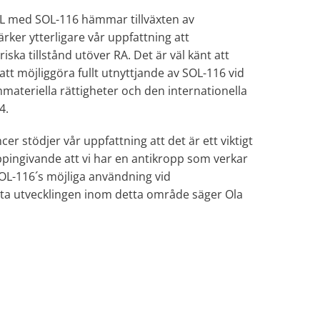
SSL med SOL-116 hämmar tillväxten av
rker ytterligare vår uppfattning att
iska tillstånd utöver RA. Det är väl känt att
att möjliggöra fullt utnyttjande av SOL-116 vid
ateriella rättigheter och den internationella
4.
er stödjer vår uppfattning att det är ett viktigt
pingivande att vi har en antikropp som verkar
SOL-116´s möjliga användning vid
atta utvecklingen inom detta område säger Ola