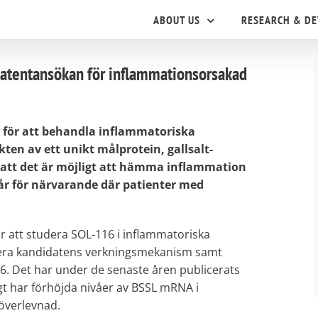
ABOUT US
RESEARCH & D
atentansökan för inflammationsorsakad
 för att behandla inflammatoriska
ten av ett unikt målprotein, gallsalt-
sa att det är möjligt att hämma inflammation
går för närvarande där patienter med
ör att studera SOL-116 i inflammatoriska
udera kandidatens verkningsmekanism samt
6. Det har under de senaste åren publicerats
gt har förhöjda nivåer av BSSL mRNA i
överlevnad.