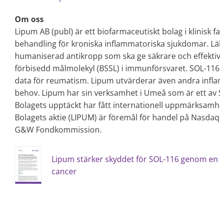
Om oss
Lipum AB (publ) är ett biofarmaceutiskt bolag i klinisk f
behandling för kroniska inflammatoriska sjukdomar. L
humaniserad antikropp som ska ge säkrare och effektiv
förbisedd målmolekyl (BSSL) i immunförsvaret. SOL-116 ä
data för reumatism. Lipum utvärderar även andra infl
behov. Lipum har sin verksamhet i Umeå som är ett av S
Bolagets upptäckt har fått internationell uppmärksamhe
Bolagets aktie (LIPUM) är föremål för handel på Nasdaq 
G&W Fondkommission.
Lipum stärker skyddet för SOL-116 genom en
cancer