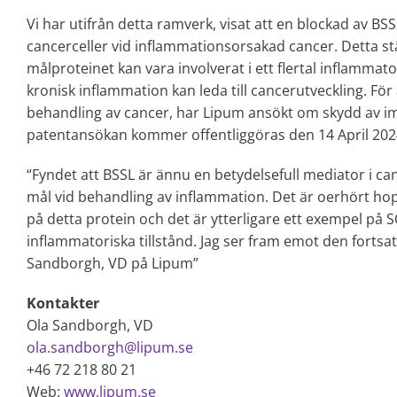
Vi har utifrån detta ramverk, visat att en blockad av B
cancerceller vid inflammationsorsakad cancer. Detta stä
målproteinet kan vara involverat i ett flertal inflammator
kronisk inflammation kan leda till cancerutveckling. För 
behandling av cancer, har Lipum ansökt om skydd av imm
patentansökan kommer offentliggöras den 14 April 202
“Fyndet att BSSL är ännu en betydelsefull mediator i canc
mål vid behandling av inflammation. Det är oerhört hop
på detta protein och det är ytterligare ett exempel på 
inflammatoriska tillstånd. Jag ser fram emot den forts
Sandborgh, VD på Lipum”
Kontakter
Ola Sandborgh, VD
ola.sandborgh@lipum.se
+46 72 218 80 21
Web:
www.lipum.se