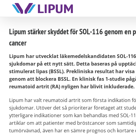
Skip
to
content
Lipum stärker skyddet för SOL-116 genom en p
cancer
Lipum har utvecklat läkemedelskandidaten SOL-116
sjukdomar på ett nytt sätt. Detta baseras på upptäck
stimulerat lipas (BSSL). Prekliniska resultat har vi
genom att blockera BSSL. En klinisk fas 1-studie på
reumatoid artrit (RA) nyligen har blivit inkluderade.
Lipum har valt reumatoid artrit som första indikation f
sjukdomar. Utöver det så prioriterar företaget att st
ytterligare indikationer som kan behandlas med SOL-11
artiklar om att patienter med bröstcancer som samtidi
tumörvävnad, även har en sämre prognos och kortare 