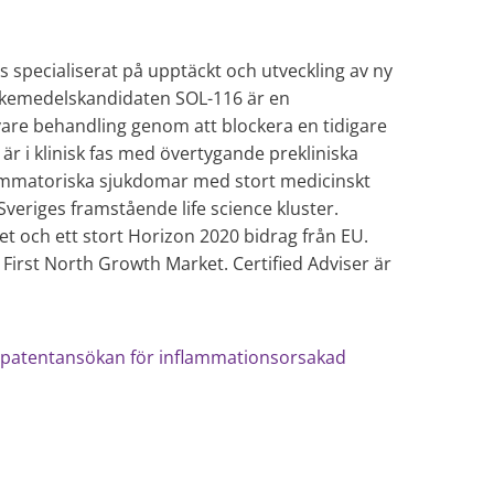
as specialiserat på upptäckt och utveckling av ny
äkemedelskandidaten SOL-116 är en
are behandling genom att blockera en tidigare
r i klinisk fas med övertygande prekliniska
ammatoriska sjukdomar med stort medicinskt
veriges framstående life science kluster.
t och ett stort Horizon 2020 bidrag från EU.
First North Growth Market. Certified Adviser är
 patentansökan för inflammationsorsakad