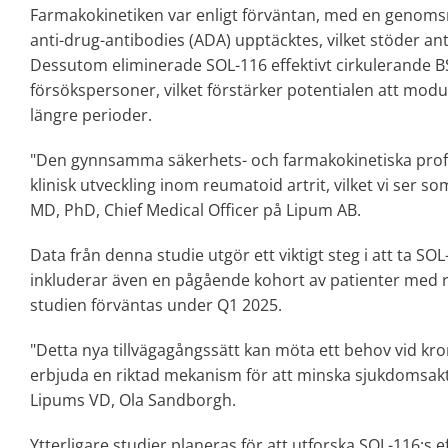
Farmakokinetiken var enligt förväntan, med en genomsni
anti-drug-antibodies (ADA) upptäcktes, vilket stöder an
Dessutom eliminerade SOL-116 effektivt cirkulerande BSS
försökspersoner, vilket förstärker potentialen att mo
längre perioder.
"Den gynnsamma säkerhets- och farmakokinetiska profile
klinisk utveckling inom reumatoid artrit, vilket vi ser 
MD, PhD, Chief Medical Officer på Lipum AB.
Data från denna studie utgör ett viktigt steg i att ta SO
inkluderar även en pågående kohort av patienter med reu
studien förväntas under Q1 2025.
"Detta nya tillvägagångssätt kan möta ett behov vid k
erbjuda en riktad mekanism för att minska sjukdomsakt
Lipums VD, Ola Sandborgh.
Ytterligare studier planeras för att utforska SOL-116:s 