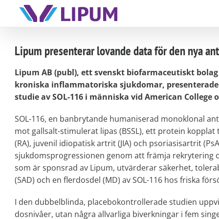
Skip
to
content
Lipum presenterar lovande data för den nya a
Lipum AB (publ), ett svenskt biofarmaceutiskt bola
kroniska inflammatoriska sjukdomar, presenterade po
studie av SOL-116 i människa vid American College 
SOL-116, en banbrytande humaniserad monoklonal antikr
mot gallsalt-stimulerat lipas (BSSL), ett protein kopplat 
(RA), juvenil idiopatisk artrit (JIA) och psoriasisartrit (P
sjukdomsprogressionen genom att främja rekrytering oc
som är sponsrad av Lipum, utvärderar säkerhet, tolerab
(SAD) och en flerdosdel (MD) av SOL-116 hos friska för
I den dubbelblinda, placebokontrollerade studien uppvi
dosnivåer, utan några allvarliga biverkningar i fem sin