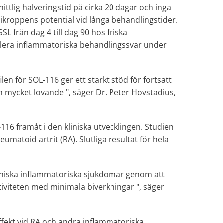
ttlig halveringstid på cirka 20 dagar och inga
tikroppens potential vid långa behandlingstider.
L från dag 4 till dag 90 hos friska
dulera inflammatoriska behandlingssvar under
n för SOL-116 ger ett starkt stöd för fortsatt
som mycket lovande ", säger Dr. Peter Hovstadius,
L-116 framåt i den kliniska utvecklingen. Studien
matoid artrit (RA). Slutliga resultat för hela
roniska inflammatoriska sjukdomar genom att
iviteten med minimala biverkningar ", säger
effekt vid RA och andra inflammatoriska