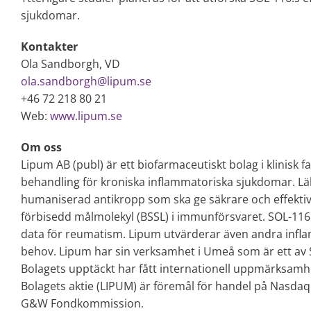
sjukdomar.
Kontakter
Ola Sandborgh, VD
ola.sandborgh@lipum.se
+46 72 218 80 21
Web:
www.lipum.se
Om oss
Lipum AB (publ) är ett biofarmaceutiskt bolag i klinisk f
behandling för kroniska inflammatoriska sjukdomar. L
humaniserad antikropp som ska ge säkrare och effektiv
förbisedd målmolekyl (BSSL) i immunförsvaret. SOL-116 ä
data för reumatism. Lipum utvärderar även andra infl
behov. Lipum har sin verksamhet i Umeå som är ett av S
Bolagets upptäckt har fått internationell uppmärksamhe
Bolagets aktie (LIPUM) är föremål för handel på Nasdaq 
G&W Fondkommission.