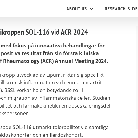
ABOUT US
RESEARCH & D
ntikroppen SOL-116 vid ACR 2024
g med fokus på innovativa behandlingar för
sitiva resultat från sin första kliniska
of Rheumatology (ACR) Annual Meeting 2024.
opp utvecklad av Lipum, riktar sig specifikt
till kronisk inflammation vid reumatoid artrit
sA). BSSL verkar ha en betydande roll i
h migration av inflammatoriska celler. Studien,
ilitet och farmakokinetik i en doseskaleringsdel
sökspersoner.
sade SOL-116 utmärkt tolerabilitet vid samtliga
geldoskohorter och en flerdoskohort.