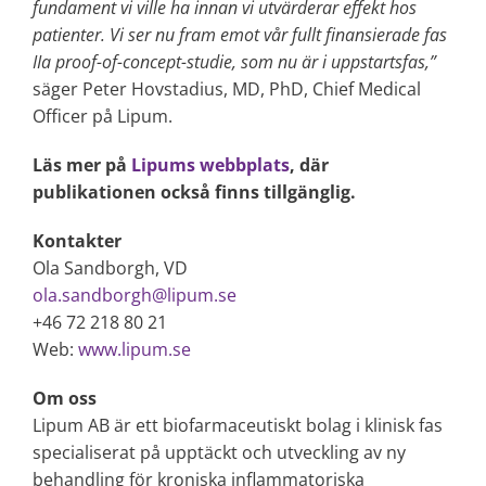
fundament vi ville ha innan vi utvärderar effekt hos
patienter. Vi ser nu fram emot vår fullt finansierade fas
IIa proof-of-concept-studie, som nu är i uppstartsfas,”
säger Peter Hovstadius, MD, PhD, Chief Medical
Officer på Lipum.
Läs mer på
Lipums webbplats
, där
publikationen också finns tillgänglig.
Kontakter
Ola Sandborgh, VD
ola.sandborgh@lipum.se
+46 72 218 80 21
Web:
www.lipum.se
Om oss
Lipum AB är ett biofarmaceutiskt bolag i klinisk fas
specialiserat på upptäckt och utveckling av ny
behandling för kroniska inflammatoriska