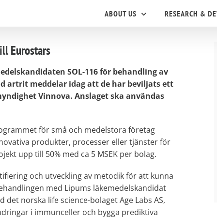
ABOUT US
RESEARCH & D
ll Eurostars
medelskandidaten SOL-116 för behandling av
rtrit meddelar idag att de har beviljats ett
smyndighet Vinnova. Anslaget ska användas
sprogrammet för små och medelstora företag
novativa produkter, processer eller tjänster för
ojekt upp till 50% med ca 5 MSEK per bolag.
ifiering och utveckling av metodik för att kunna
 behandlingen med Lipums läkemedelskandidat
det norska life science-bolaget Age Labs AS,
ndringar i immunceller och bygga prediktiva