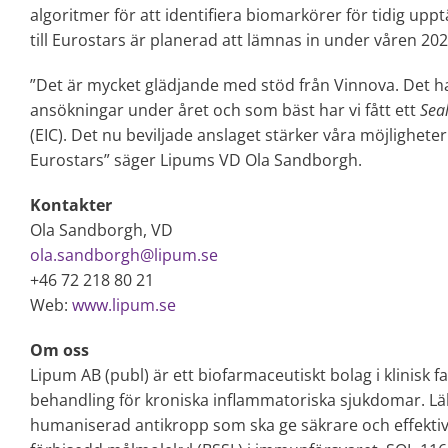
algoritmer för att identifiera biomarkörer för tidig u
till Eurostars är planerad att lämnas in under våren 202
”Det är mycket glädjande med stöd från Vinnova. Det ha
ansökningar under året och som bäst har vi fått ett
Seal
(EIC). Det nu beviljade anslaget stärker våra möjligheter
Eurostars” säger Lipums VD Ola Sandborgh.
Kontakter
Ola Sandborgh, VD
ola.sandborgh@lipum.se
+46 72 218 80 21
Web:
www.lipum.se
Om oss
Lipum AB (publ) är ett biofarmaceutiskt bolag i klinisk f
behandling för kroniska inflammatoriska sjukdomar. L
humaniserad antikropp som ska ge säkrare och effektiv