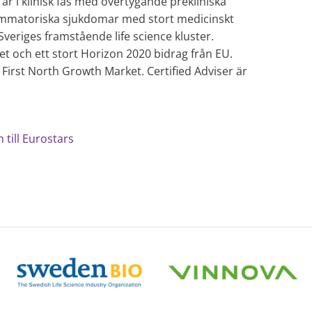
r i klinisk fas med övertygande prekliniska
ammatoriska sjukdomar med stort medicinskt
veriges framstående life science kluster.
t och ett stort Horizon 2020 bidrag från EU.
First North Growth Market. Certified Adviser är
 till Eurostars