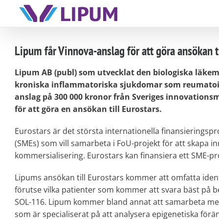
Skip
to
content
Lipum får Vinnova-anslag för att göra ansökan ti
Lipum AB (publ) som utvecklat den biologiska läke
kroniska inflammatoriska sjukdomar som reumatoid a
anslag på 300 000 kronor från Sveriges innovation
för att göra en ansökan till Eurostars.
Eurostars är det största internationella finansiering
(SMEs) som vill samarbeta i FoU-projekt för att skapa in
kommersialisering. Eurostars kan finansiera ett SME-pr
Lipums ansökan till Eurostars kommer att omfatta ident
förutse vilka patienter som kommer att svara bäst på
SOL-116. Lipum kommer bland annat att samarbeta med 
som är specialiserat på att analysera epigenetiska förä