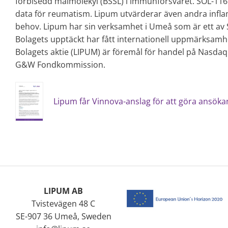
förbisedd målmolekyl (BSSL) i immunförsvaret. SOL-116 ä
data för reumatism. Lipum utvärderar även andra infl
behov. Lipum har sin verksamhet i Umeå som är ett av S
Bolagets upptäckt har fått internationell uppmärksamhe
Bolagets aktie (LIPUM) är föremål för handel på Nasdaq 
G&W Fondkommission.
Lipum får Vinnova-anslag för att göra ansökan
LIPUM AB
Tvistevägen 48 C
SE-907 36 Umeå, Sweden