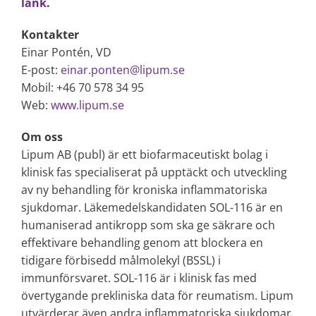
länk
.
Kontakter
Einar Pontén, VD
E-post:
einar.ponten@lipum.se
Mobil: +46 70 578 34 95
Web:
www.lipum.se
Om oss
Lipum AB (publ) är ett biofarmaceutiskt bolag i
klinisk fas specialiserat på upptäckt och utveckling
av ny behandling för kroniska inflammatoriska
sjukdomar. Läkemedelskandidaten SOL-116 är en
humaniserad antikropp som ska ge säkrare och
effektivare behandling genom att blockera en
tidigare förbisedd målmolekyl (BSSL) i
immunförsvaret. SOL-116 är i klinisk fas med
övertygande prekliniska data för reumatism. Lipum
utvärderar även andra inflammatoriska sjukdomar