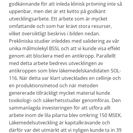
godkännande för att inleda klinisk prövning inte så
uppenbar, men det är ett kvitto på godkänt
utvecklingsarbete. Ett arbete som är mycket
omfattande och som har krävt stora resurser,
vilket översiktligt beskrivs i bilden nedan.
Prekliniska studier inleddes med validering av vår
unika målmolekyl BSSL och att vi kunde visa effekt
genom att blockera med en antikropp. Parallellt
med detta arbete bedrevs utvecklingen av
antikroppen som blev läkemedelskandidaten SOL-
116. När detta var klart utvecklades en cellinje och
en produktionsmetod och när metoden
genererade tillräckligt mycket material kunde
toxikologi- och säkerhetsstudier genomföras. Den
sammanlagda investeringen för att utföra allt
arbete inom de lila pilarna blev omkring 150 MSEK.
Läkemedelsutveckling är kapitalkrävande och
därför var det utmärkt att vi nyligen kunde ta in 39