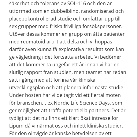
säkerhet och tolerans av SOL-116 och den är
utformad som en dubbelblind, randomiserad och
placebokontrollerad studie och omfattar upp till
sex grupper med friska frivilliga försökspersoner.
Utöver dessa kommer en grupp om åtta patienter
med reumatoid artrit att delta och vi hoppas
därför även kunna få explorativa resultat som kan
ge vägledning i det fortsatta arbetet. Vi bedömer
att det kommer ta ungefär ett år innan vi har en
slutlig rapport från studien, men teamet har redan
satt i gång med att förfina vår kliniska
utvecklingsplan och att planera inför nästa studie.
Under hösten har vi deltagit vid ett flertal möten
för branschen, t ex Nordic Life Science Days, som
ger möjlighet att träffa potentiella partners. Det är
tydligt att det nu finns ett klart ökat intresse för
Lipum då vi närmat oss och inlett kliniska studier.
För den oinvigde är kanske betydelsen av ett