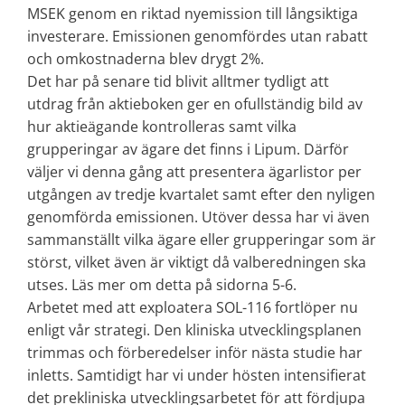
MSEK genom en riktad nyemission till långsiktiga
investerare. Emissionen genomfördes utan rabatt
och omkostnaderna blev drygt 2%.
Det har på senare tid blivit alltmer tydligt att
utdrag från aktieboken ger en ofullständig bild av
hur aktieägande kontrolleras samt vilka
grupperingar av ägare det finns i Lipum. Därför
väljer vi denna gång att presentera ägarlistor per
utgången av tredje kvartalet samt efter den nyligen
genomförda emissionen. Utöver dessa har vi även
sammanställt vilka ägare eller grupperingar som är
störst, vilket även är viktigt då valberedningen ska
utses. Läs mer om detta på sidorna 5-6.
Arbetet med att exploatera SOL-116 fortlöper nu
enligt vår strategi. Den kliniska utvecklingsplanen
trimmas och förberedelser inför nästa studie har
inletts. Samtidigt har vi under hösten intensifierat
det prekliniska utvecklingsarbetet för att fördjupa