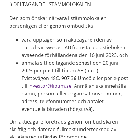
I) DELTAGANDE I STÄMMOLOKALEN
Den som önskar närvara i stämmolokalen
personligen eller genom ombud ska
vara upptagen som aktieägare i den av
Euroclear Sweden AB framställda aktieboken
avseende förhållandena den 16 juni 2023, och
anmäla sitt deltagande senast den
20 juni
2023 per post till Lipum AB (publ),
Tvistevägen 48C, 907 36 Umeå eller per e-post
till
investor@lipum.se
. Anmälan ska innehålla
namn, person- eller organisationsnummer,
adress, telefonnummer och antalet
eventuella biträden (högst två).
Om aktieägare företräds genom ombud ska en
skriftlig och daterad fullmakt undertecknad av
aktieägaren utfärdas för ombudet.