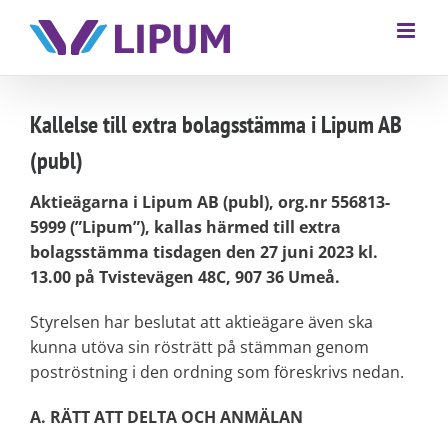
Kallelse till extra bolagsstämma i Lipum AB
(publ)
Aktieägarna i Lipum AB (publ), org.nr 556813-
5999 (”Lipum”), kallas härmed till extra
bolagsstämma tisdagen den 27 juni 2023 kl.
13.00 på Tvistevägen 48C, 907 36 Umeå.
Styrelsen har beslutat att aktieägare även ska
kunna utöva sin rösträtt på stämman genom
poströstning i den ordning som föreskrivs nedan.
A. RÄTT ATT DELTA OCH ANMÄLAN