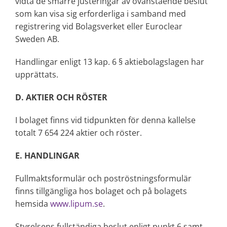
vidta de smärre justeringar av ovanstående beslut
som kan visa sig erforderliga i samband med
registrering vid Bolagsverket eller Euroclear
Sweden AB.
Handlingar enligt 13 kap. 6 § aktiebolagslagen har
upprättats.
D. AKTIER OCH RÖSTER
I bolaget finns vid tidpunkten för denna kallelse
totalt 7 654 224 aktier och röster.
E. HANDLINGAR
Fullmaktsformulär och poströstningsformulär
finns tillgängliga hos bolaget och på bolagets
hemsida
www.lipum.se
.
Styrelsens fullständiga beslut enligt punkt 6 samt